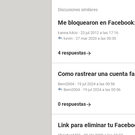
Discusiones similares
Me bloquearon en Facebook
kanna kikio
-
23 jul 2012 a las 17:16
kevin
-
27 mar 2020 a las 00:30
4 respuestas
Como rastrear una cuenta fal
Bem2004
-
19 jul 2024 a las 00:56
Bem2004
-
19 jul 2024 a las 00:56
0 respuestas
Link para eliminar tu Facebo