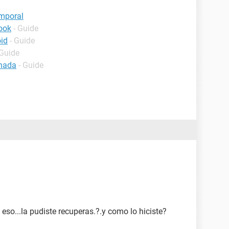
mporal
ook
- Guide
oid
- Guide
 Guide
inada
- Guide
so...la pudiste recuperas.?.y como lo hiciste?