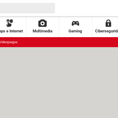
ps e Internet
Multimedia
Gaming
Cibersegurid
Videojuegos