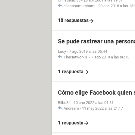
ChristianM33
-
28 abr 2009 a las 19:37
eliasasumumbami
-
20 ene 2018 a las 13:
18 respuestas
Se pude rastrear una perso
Lucy
-
7 ago 2019 a las 05:44
TheNetworkIP
-
7 ago 2019 a las 06:15
1 respuesta
Cómo elige Facebook quien s
Bilbo84
-
10 ene 2022 a las 01:31
Andream
-
11 may 2022 a las 21:17
1 respuesta