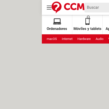
Ordenadores
Móviles y tablets
Ap
macOS
Internet
Hardware
Audio