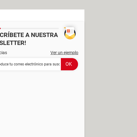
SCRÍBETE A NUESTRA
SLETTER!
cias
Ver un ejemplo