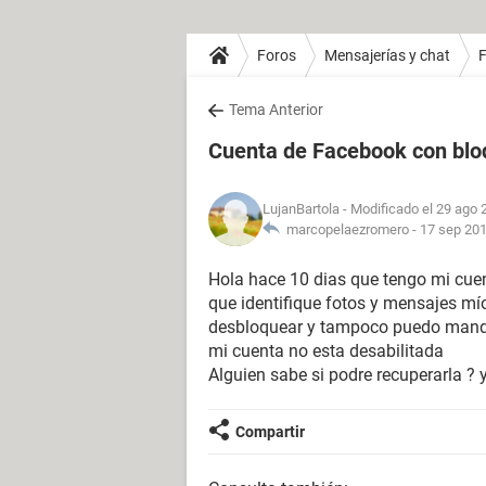
Foros
Mensajerías y chat
Tema Anterior
Cuenta de Facebook con blo
LujanBartola
- Modificado el 29 ago 
marcopelaezromero -
17 sep 201
Hola hace 10 dias que tengo mi cu
que identifique fotos y mensajes mío
desbloquear y tampoco puedo manda
mi cuenta no esta desabilitada
Alguien sabe si podre recuperarla ?
Compartir