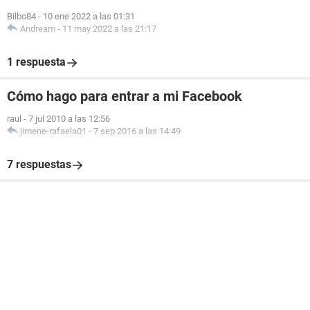
Bilbo84
-
10 ene 2022 a las 01:31
Andream
-
11 may 2022 a las 21:17
1 respuesta
Cómo hago para entrar a mi Facebook
raul
-
7 jul 2010 a las 12:56
jimene-rafaela01
-
7 sep 2016 a las 14:49
7 respuestas