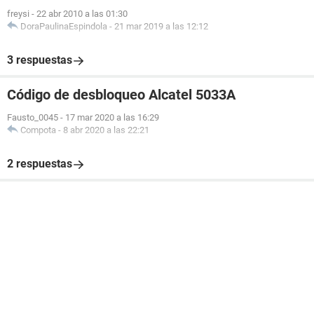
freysi
-
22 abr 2010 a las 01:30
DoraPaulinaEspindola
-
21 mar 2019 a las 12:12
3 respuestas
Código de desbloqueo Alcatel 5033A
Fausto_0045
-
17 mar 2020 a las 16:29
Compota
-
8 abr 2020 a las 22:21
2 respuestas