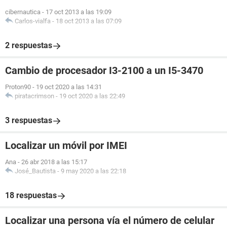
cibernautica
-
17 oct 2013 a las 19:09
Carlos-vialfa
-
18 oct 2013 a las 07:09
2 respuestas
Cambio de procesador I3-2100 a un I5-3470
Proton90
-
19 oct 2020 a las 14:31
piratacrimson
-
19 oct 2020 a las 22:49
3 respuestas
Localizar un móvil por IMEI
Ana
-
26 abr 2018 a las 15:17
José_Bautista
-
9 may 2020 a las 22:18
18 respuestas
Localizar una persona vía el número de celular