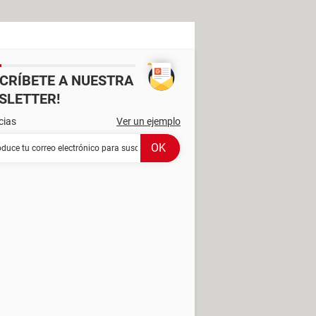
SCRÍBETE A NUESTRA
SLETTER!
cias
Ver un ejemplo