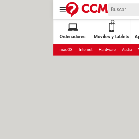
Ordenadores
Móviles y tablets
Ap
macOS
Internet
Hardware
Audio