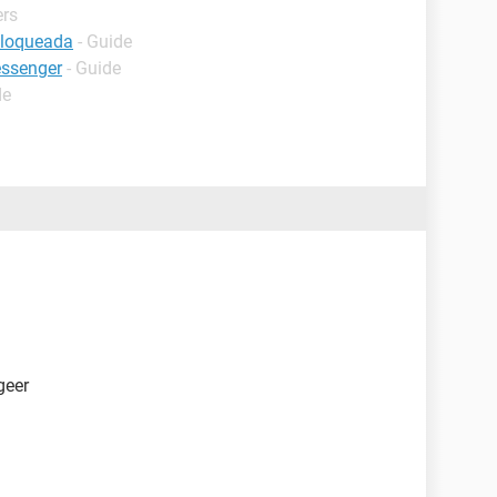
ers
bloqueada
- Guide
essenger
- Guide
de
geer