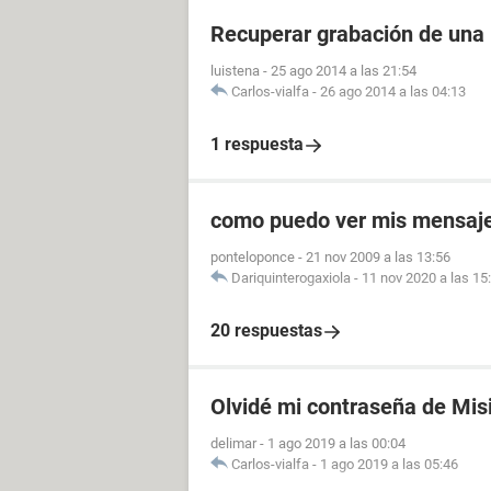
Recuperar grabación de una
luistena
-
25 ago 2014 a las 21:54
Carlos-vialfa
-
26 ago 2014 a las 04:13
1 respuesta
como puedo ver mis mensaje
ponteloponce
-
21 nov 2009 a las 13:56
Dariquinterogaxiola
-
11 nov 2020 a las 15
20 respuestas
Olvidé mi contraseña de Mis
delimar
-
1 ago 2019 a las 00:04
Carlos-vialfa
-
1 ago 2019 a las 05:46