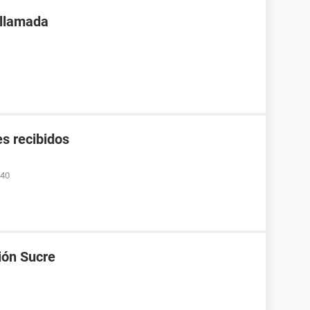
 llamada
s recibidos
:40
ión Sucre