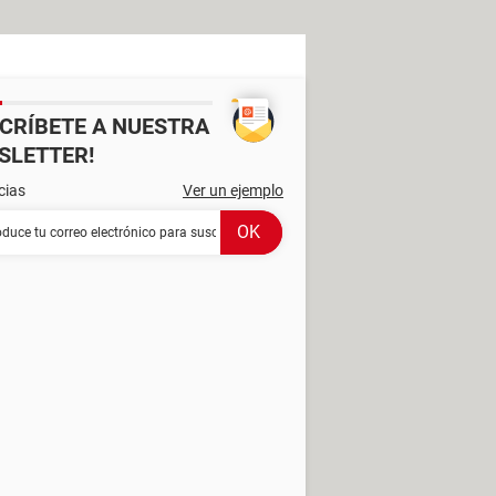
SCRÍBETE A NUESTRA
SLETTER!
cias
Ver un ejemplo