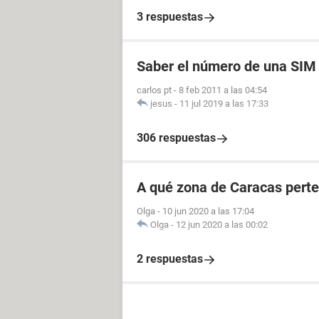
3 respuestas
Saber el número de una SIM
carlos pt
-
8 feb 2011 a las 04:54
jesus
-
11 jul 2019 a las 17:33
306 respuestas
A qué zona de Caracas perte
Olga
-
10 jun 2020 a las 17:04
Olga
-
12 jun 2020 a las 00:02
2 respuestas