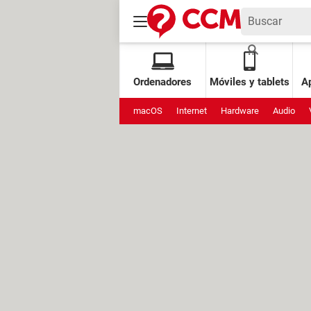
Ordenadores
Móviles y tablets
Ap
macOS
Internet
Hardware
Audio