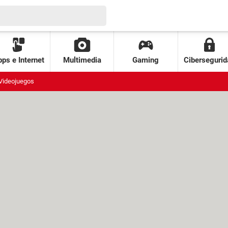
ps e Internet
Multimedia
Gaming
Cibersegurid
Videojuegos