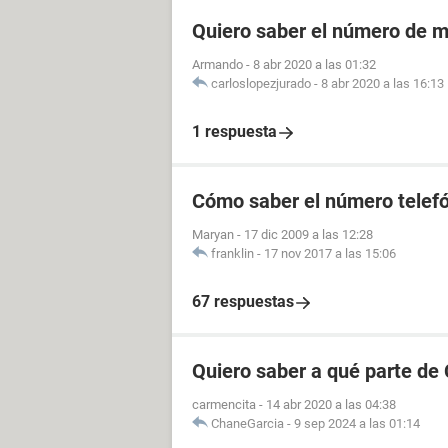
Quiero saber el número de m
Armando
-
8 abr 2020 a las 01:32
carloslopezjurado
-
8 abr 2020 a las 16:13
1 respuesta
Cómo saber el número telefó
Maryan
-
17 dic 2009 a las 12:28
franklin
-
17 nov 2017 a las 15:06
67 respuestas
Quiero saber a qué parte de
carmencita
-
14 abr 2020 a las 04:38
ChaneGarcia
-
9 sep 2024 a las 01:14