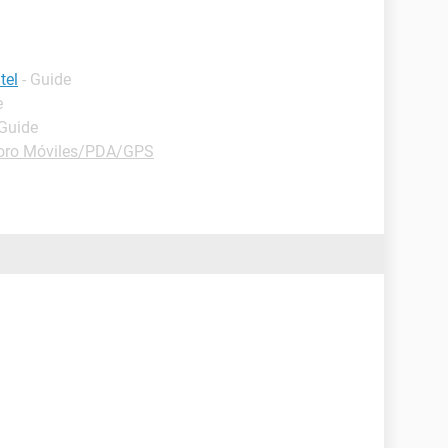
tel
- Guide
e
 Guide
oro Móviles/PDA/GPS