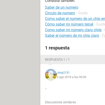
Consulta también:
Saber de un numero
Circulo de numero
- Guide
Como saber el numero de un chip en
Cómo saber mi número telcel
- Guid
Como saber mi número claro chile
-
Saber el número de mi chip claro
-
F
1 respuesta
RESPUESTA 1 / 1
Jony2131
2 ago 2018 a las 00:06
..
Discusiones similares