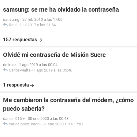
samsung: se me ha olvidado la contraseña
sansumg
-
27 feb 2010 a las 17:06
Raul
-
1 jul 2017 a las 21:54
157 respuestas
Olvidé mi contraseña de Misión Sucre
delimar
-
1 ago 2019 a las 00:04
Carlos-vialfa
-
1 ago 2019 a las 05:46
1 respuesta
Me cambiaron la contraseña del módem, ¿cómo
puedo saberla?
daniel_015rv
-
30 ene 2020 a las 00:48
carloslopezjurado
-
31 ene 2020 a las 17:01