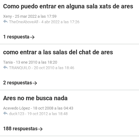
Como puedo entrar en alguna sala xats de ares
Xeny
-
25 mar 2022 a las 17:59
TheOneAboveAll
-
4 abr 2022 a las 17:26
1 respuesta
como entrar a las salas del chat de ares
Tania
-
13 ene 2010 a las 18:20
TRANQUILO
-
20 oct 2010 a las 18:46
2 respuestas
Ares no me busca nada
Acevedo López
-
18 oct 2008 a las 04:43
duck123
-
19 oct 2012 a las 18:48
188 respuestas