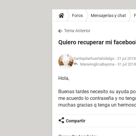
Foros
Mensajerías y chat
Tema Anterior
Quiero recuperar mi facebo
Saritapilarhuertahidalgo
- 31 jul 2018
MaraAnglicaBayona -
31 jul 2018
Hola,
Buenas tardes necesito su ayuda po
me acuerdo lo contraseña y no tengo
muchas gracias q tenga un hermoso 
Compartir