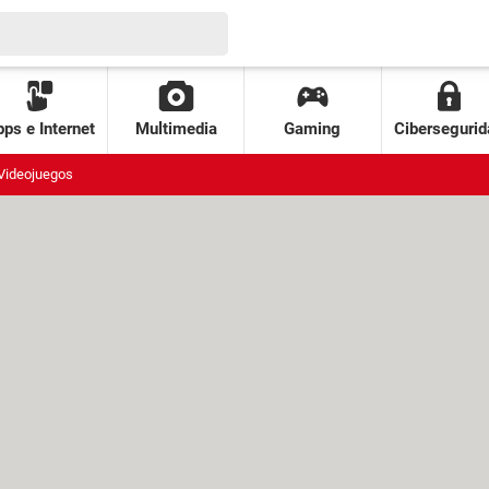
ps e Internet
Multimedia
Gaming
Cibersegurid
Videojuegos