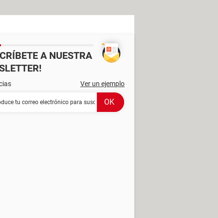
SCRÍBETE A NUESTRA
SLETTER!
cias
Ver un ejemplo