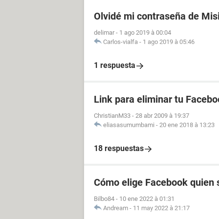
Olvidé mi contraseña de Mis
delimar
-
1 ago 2019 à 00:04
Carlos-vialfa
-
1 ago 2019 à 05:46
1 respuesta
Link para eliminar tu Facebo
ChristianM33
-
28 abr 2009 à 19:37
eliasasumumbami
-
20 ene 2018 à 13:23
18 respuestas
Cómo elige Facebook quien s
Bilbo84
-
10 ene 2022 à 01:31
Andream
-
11 may 2022 à 21:17