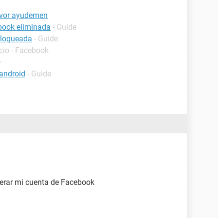
favor ayudemen
book eliminada
- Guide
bloqueada
- Guide
icio - Facebook
e
android
- Guide
erar mi cuenta de Facebook