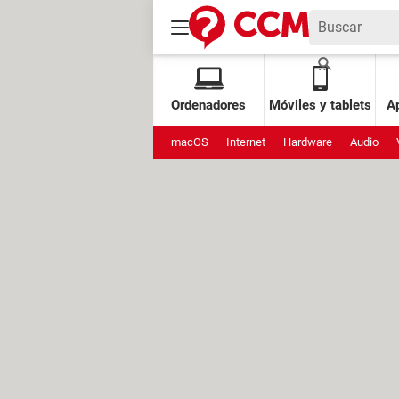
Ordenadores
Móviles y tablets
Ap
macOS
Internet
Hardware
Audio