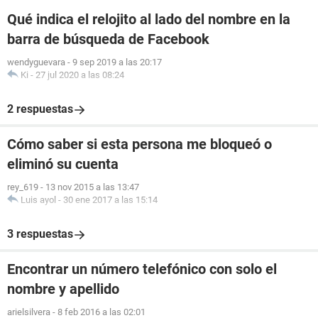
Qué indica el relojito al lado del nombre en la
barra de búsqueda de Facebook
wendyguevara
-
9 sep 2019 a las 20:17
Ki
-
27 jul 2020 a las 08:24
2 respuestas
Cómo saber si esta persona me bloqueó o
eliminó su cuenta
rey_619
-
13 nov 2015 a las 13:47
Luis ayol
-
30 ene 2017 a las 15:14
3 respuestas
Encontrar un número telefónico con solo el
nombre y apellido
arielsilvera
-
8 feb 2016 a las 02:01