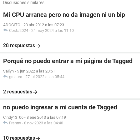
Discusiones similares
Mi CPU arranca pero no da imagen ni un bip
ADOCITO
-
23 abr 2012 a las 07:23
Costa2024
-
24 may 2024 a las 11:10
28 respuestas
Porqué no puedo entrar a mi página de Tagged
Sailyn
-
5 jun 2022 a las 20:51
gslaura
-
27 jul 2022 a las 05:44
2 respuestas
no puedo ingresar a mi cuenta de Tagged
Cindy13_06
-
8 ene 2013 a las 07:19
Frenny
-
8 nov 2023 a las 04:40
10 respuestas