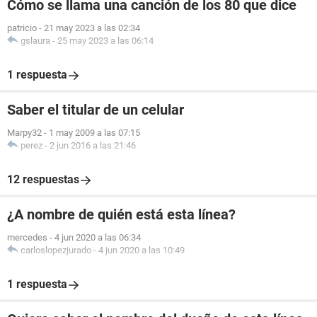
Cómo se llama una canción de los 80 que dice
patricio
-
21 may 2023 a las 02:34
gslaura
-
25 may 2023 a las 06:14
1 respuesta
Saber el titular de un celular
Marpy32
-
1 may 2009 a las 07:15
perez
-
2 jun 2016 a las 21:46
12 respuestas
¿A nombre de quién está esta línea?
mercedes
-
4 jun 2020 a las 06:34
carloslopezjurado
-
4 jun 2020 a las 10:49
1 respuesta