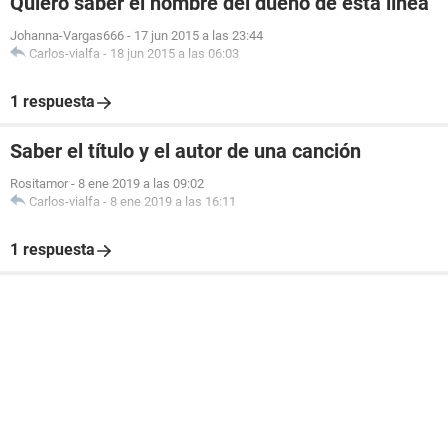
Quiero saber el nombre del dueño de esta línea
Johanna-Vargas666
-
17 jun 2015 a las 23:44
Carlos-vialfa
-
18 jun 2015 a las 06:03
1 respuesta
Saber el título y el autor de una canción
Rositamor
-
8 ene 2019 a las 09:02
Carlos-vialfa
-
8 ene 2019 a las 16:11
1 respuesta