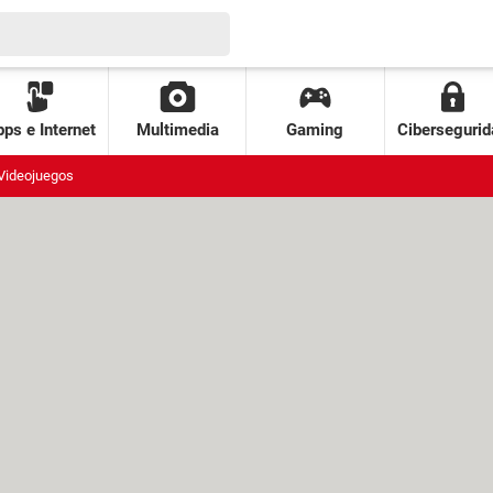
ps e Internet
Multimedia
Gaming
Cibersegurid
Videojuegos