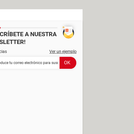
SCRÍBETE A NUESTRA
SLETTER!
cias
Ver un ejemplo