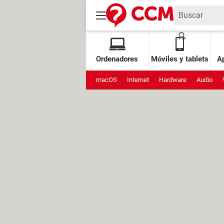
Ordenadores
Móviles y tablets
Ap
macOS
Internet
Hardware
Audio