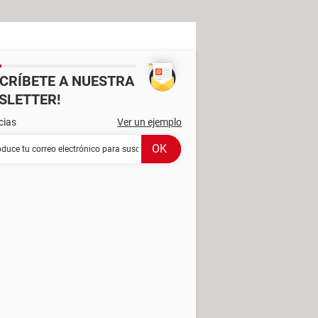
SCRÍBETE A NUESTRA
SLETTER!
cias
Ver un ejemplo