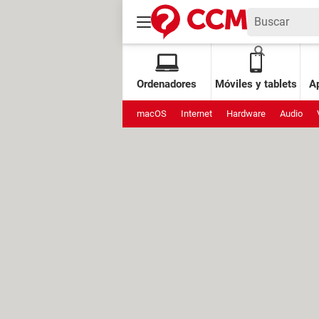
Ordenadores
Móviles y tablets
Ap
macOS
Internet
Hardware
Audio