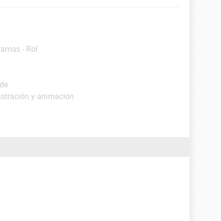
ramas - Rol
ide
lustración y animación