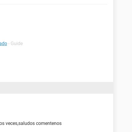
lado
- Guide
 dos veces,saludos comentenos