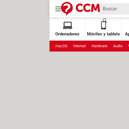
Ordenadores
Móviles y tablets
Ap
macOS
Internet
Hardware
Audio