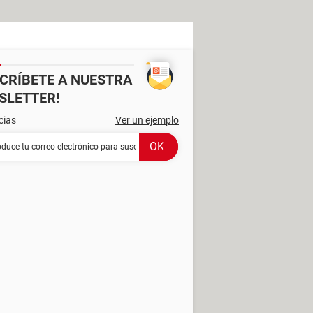
SCRÍBETE A NUESTRA
SLETTER!
cias
Ver un ejemplo