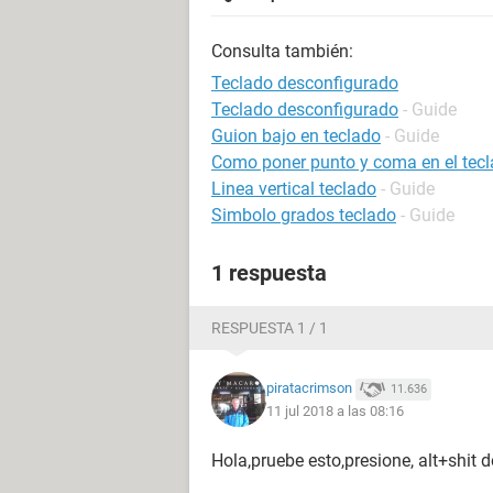
Consulta también:
Teclado desconfigurado
Teclado desconfigurado
- Guide
Guion bajo en teclado
- Guide
Como poner punto y coma en el tec
Linea vertical teclado
- Guide
Simbolo grados teclado
- Guide
1 respuesta
RESPUESTA 1 / 1
piratacrimson
11.636
11 jul 2018 a las 08:16
Hola,pruebe esto,presione, alt+shit