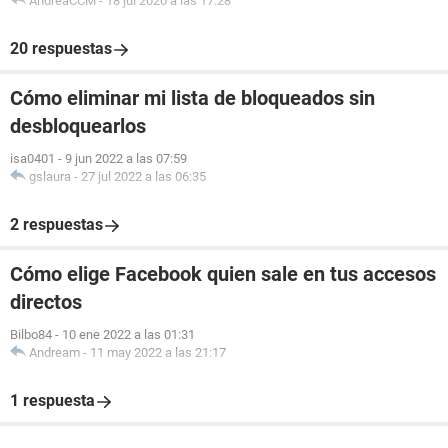
AndreaCCM
-
18 jul 2020 a las 17:28
20 respuestas
Cómo eliminar mi lista de bloqueados sin
desbloquearlos
isa0401
-
9 jun 2022 a las 07:59
gslaura
-
27 jul 2022 a las 06:35
2 respuestas
Cómo elige Facebook quien sale en tus accesos
directos
Bilbo84
-
10 ene 2022 a las 01:31
Andream
-
11 may 2022 a las 21:17
1 respuesta