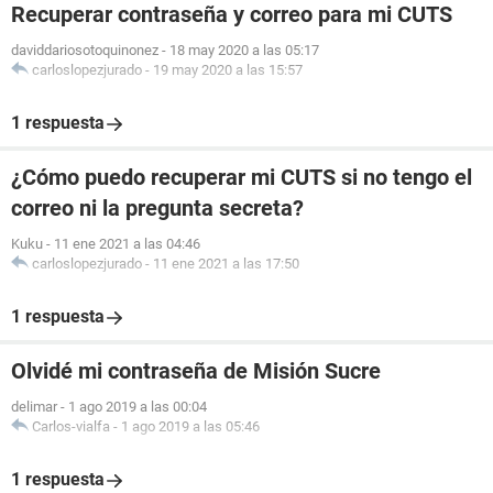
Recuperar contraseña y correo para mi CUTS
daviddariosotoquinonez
-
18 may 2020 a las 05:17
carloslopezjurado
-
19 may 2020 a las 15:57
1 respuesta
¿Cómo puedo recuperar mi CUTS si no tengo el
correo ni la pregunta secreta?
Kuku
-
11 ene 2021 a las 04:46
carloslopezjurado
-
11 ene 2021 a las 17:50
1 respuesta
Olvidé mi contraseña de Misión Sucre
delimar
-
1 ago 2019 a las 00:04
Carlos-vialfa
-
1 ago 2019 a las 05:46
1 respuesta