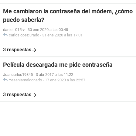
Me cambiaron la contraseña del módem, ¿cómo
puedo saberla?
daniel_015rv
-
30 ene 2020 a las 00:48
carloslopezjurado
-
31 ene 2020 a las 17:01
3 respuestas
Película descargada me pide contraseña
Juancarlos19845
-
3 abr 2017 a las 11:22
Yeseniamaldonado
-
17 ene 2023 a las 22:57
3 respuestas