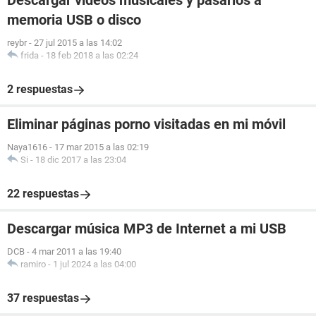
Descargar videos musicales y pasarlos a
memoria USB o disco
reybr
-
27 jul 2015 a las 14:02
frida
-
18 feb 2018 a las 02:24
2 respuestas
Eliminar páginas porno visitadas en mi móvil
Naya1616
-
17 mar 2015 a las 02:19
Si
-
18 dic 2017 a las 23:04
22 respuestas
Descargar música MP3 de Internet a mi USB
DCB
-
4 mar 2011 a las 19:40
ramiro
-
1 jul 2024 a las 04:00
37 respuestas