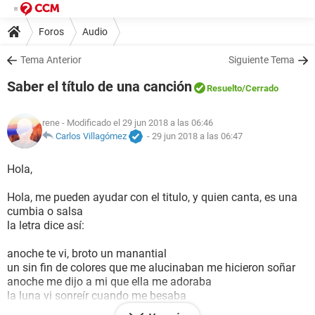
Foros
Audio
Tema Anterior
Siguiente Tema
Saber el título de una canción
Resuelto
/Cerrado
rene
- Modificado el 29 jun 2018 a las 06:46
Carlos Villagómez
-
29 jun 2018 a las 06:47
Hola,
Hola, me pueden ayudar con el titulo, y quien canta, es una
cumbia o salsa
la letra dice así:
anoche te vi, broto un manantial
un sin fin de colores que me alucinaban me hicieron soñar
anoche me dijo a mi que ella me adoraba
la luna vi sonreír cuando me besaba
y esa bonita noche se acabo (bis)