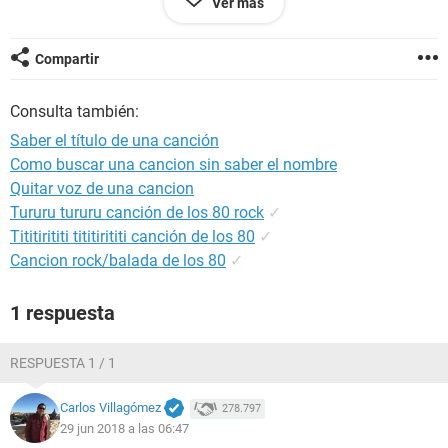
Ver más
y al amanecer ella es la mujer que es de otro querer
pero esa noche fue mía
la noche se hizo para dar amor felicidad
Compartir
estoy sufriendo va amaneciendo y de mis brazos se va
Consulta también:
Saber el título de una canción
Como buscar una cancion sin saber el nombre
Quitar voz de una cancion
Tururu tururu canción de los 80 rock
✓
Tititirititi tititirititi canción de los 80
✓
Cancion rock/balada de los 80
✓
1 respuesta
RESPUESTA 1 / 1
Carlos Villagómez
278.797
29 jun 2018 a las 06:47