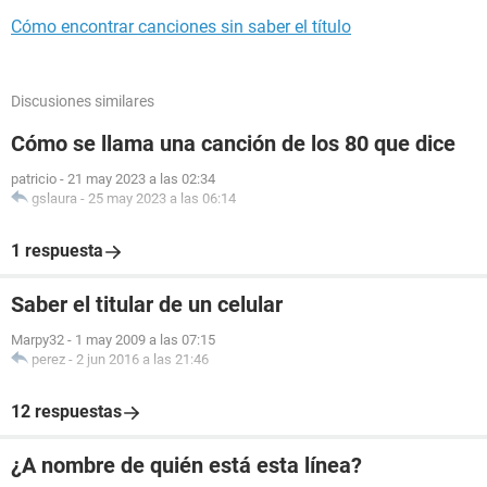
Cómo encontrar canciones sin saber el título
Discusiones similares
Cómo se llama una canción de los 80 que dice
patricio
-
21 may 2023 a las 02:34
gslaura
-
25 may 2023 a las 06:14
1 respuesta
Saber el titular de un celular
Marpy32
-
1 may 2009 a las 07:15
perez
-
2 jun 2016 a las 21:46
12 respuestas
¿A nombre de quién está esta línea?