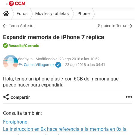
Foros
Móviles y tabletas
iPhone
Tema Anterior
Siguiente Tema
Expandir memoria de iPhone 7 réplica
Resuelto
/Cerrado
daehyun
- Modificado el 23 ago 2018 a las 10:52
Carlos Villagómez
-
23 ago 2018 a las 04:41
Hola, tengo un iphone plus 7 con 6GB de memoria que
puedo hacer para expandirla
Compartir
Consulta también:
Foroiphone
La instruccion en 0x hace referencia a la memoria en 0x la