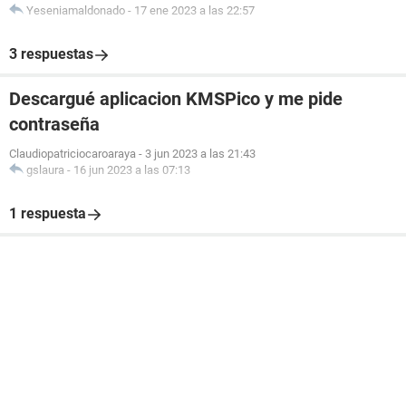
Yeseniamaldonado
-
17 ene 2023 a las 22:57
3 respuestas
Descargué aplicacion KMSPico y me pide
contraseña
Claudiopatriciocaroaraya
-
3 jun 2023 a las 21:43
gslaura
-
16 jun 2023 a las 07:13
1 respuesta