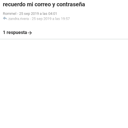
recuerdo mi correo y contraseña
Rommel
-
25 sep 2019 a las 04:01
zandra.rivera
-
25 sep 2019 a las 19:57
1 respuesta