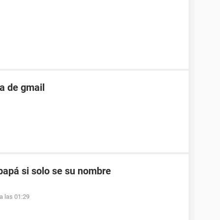
a de gmail
apá si solo se su nombre
a las 01:29