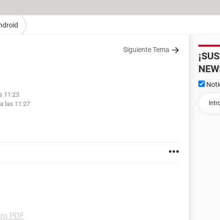
ndroid
Siguiente Tema
¡SU
NEW
Noti
as 11:23
a las 11:27
ro PDF