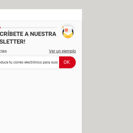
SCRÍBETE A NUESTRA
SLETTER!
cias
Ver un ejemplo