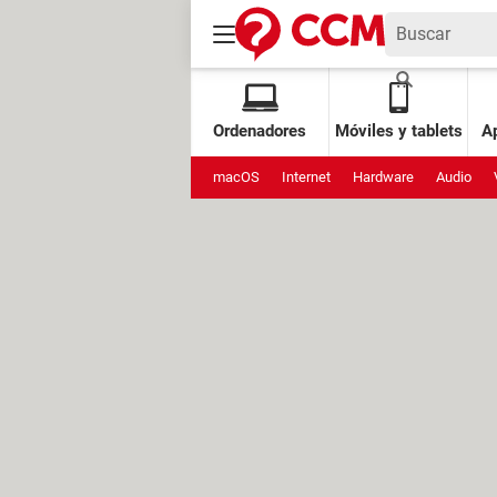
Ordenadores
Móviles y tablets
Ap
macOS
Internet
Hardware
Audio