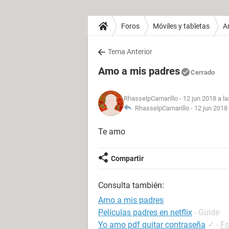
Foros
Móviles y tabletas
A
Tema Anterior
Amo a mis padres
Cerrado
RhasselpCamarillo
- 12 jun 2018 a l
RhasselpCamarillo -
12 jun 2018 
Te amo
Compartir
Consulta también:
Amo a mis padres
Películas padres en netflix
- Guide
Yo amo pdf quitar contraseña
✓
-
Fo