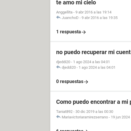
te amo mi cielo
Anggellita
-
9 abr 2016 a las 19:14
JuanchoD
-
9 abr 2016 a las 19:35
1 respuesta
no puedo recuperar mi cuent
djeddi20
-
1 ago 2024 a las 04:01
djeddi20
-
1 ago 2024 a las 04:01
0 respuestas
Como puedo encontrar a mi p
Taniat892
-
30 dic 2019 a las 00:30
Mariavictoriaramirezserrano
-
19 jun 2024 