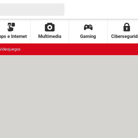
ps e Internet
Multimedia
Gaming
Cibersegurid
Videojuegos