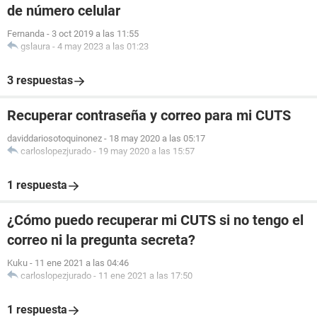
de número celular
Fernanda
-
3 oct 2019 a las 11:55
gslaura
-
4 may 2023 a las 01:23
3 respuestas
Recuperar contraseña y correo para mi CUTS
daviddariosotoquinonez
-
18 may 2020 a las 05:17
carloslopezjurado
-
19 may 2020 a las 15:57
1 respuesta
¿Cómo puedo recuperar mi CUTS si no tengo el
correo ni la pregunta secreta?
Kuku
-
11 ene 2021 a las 04:46
carloslopezjurado
-
11 ene 2021 a las 17:50
1 respuesta