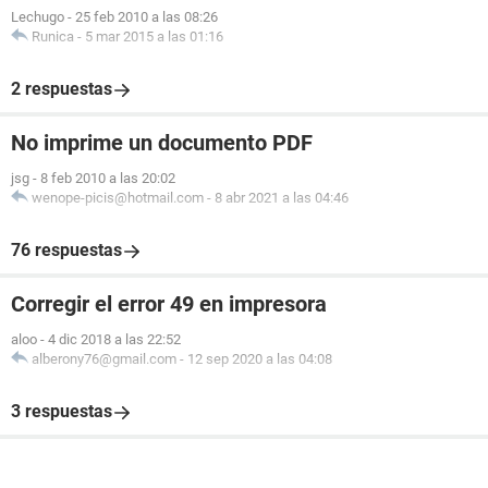
Lechugo
-
25 feb 2010 a las 08:26
Runica
-
5 mar 2015 a las 01:16
2 respuestas
No imprime un documento PDF
jsg
-
8 feb 2010 a las 20:02
wenope-picis@hotmail.com
-
8 abr 2021 a las 04:46
76 respuestas
Corregir el error 49 en impresora
aloo
-
4 dic 2018 a las 22:52
alberony76@gmail.com
-
12 sep 2020 a las 04:08
3 respuestas