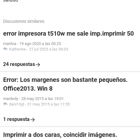
Discusiones similares
error impresora t510w me sale imp.imprimir 50
maritza
-
19 ago 2020 a las 00:25
Katherine
-
27 jul 2023 a las 06:03
24 respuestas
Error: Los margenes son bastante pequeños.
Office2013. Win 8
mariledy
-
28 may 2015 a las 19:01
dani10gl
-
31 may 2015 a las 11:55
1 respuesta
Imprimir a dos caras, coincidir imágenes.