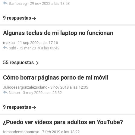
Santosveg
-
29 nov 2022 a las 13:58
9 respuestas
Algunas teclas de mi laptop no funcionan
makua
-
11 sep 2009 a las 17:16
buh!
-
12 mar 2019 a las 03:42
55 respuestas
Cómo borrar páginas porno de mi móvil
Juliocesargonzalezsolano
-
3 nov 2018 a las 12:05
Nahun
-
3 may 2020 a las 23:32
9 respuestas
¿Puedo ver vídeos para adultos en YouTube?
tomasdeestebanroyo
-
7 feb 2019 a las 18:22