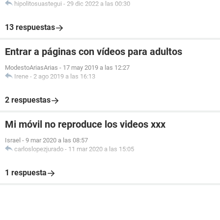
hipolitosuastegui
-
29 dic 2022 a las 00:30
13 respuestas
Entrar a páginas con vídeos para adultos
ModestoAriasArias
-
17 may 2019 a las 12:27
Irene
-
2 ago 2019 a las 16:13
2 respuestas
Mi móvil no reproduce los videos xxx
Israel
-
9 mar 2020 a las 08:57
carloslopezjurado
-
11 mar 2020 a las 15:05
1 respuesta