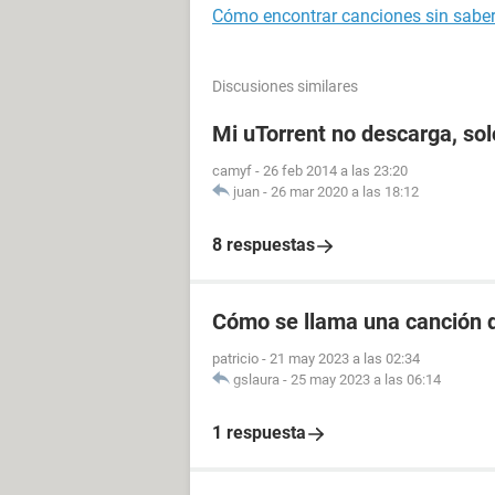
Cómo encontrar canciones sin saber 
Discusiones similares
Mi uTorrent no descarga, so
camyf
-
26 feb 2014 a las 23:20
juan
-
26 mar 2020 a las 18:12
8 respuestas
Cómo se llama una canción d
patricio
-
21 may 2023 a las 02:34
gslaura
-
25 may 2023 a las 06:14
1 respuesta