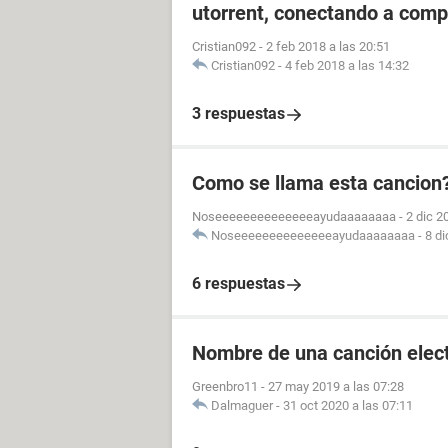
utorrent, conectando a compi
Cristian092
-
2 feb 2018 a las 20:51
Cristian092
-
4 feb 2018 a las 14:32
3 respuestas
Como se llama esta cancion? 
Noseeeeeeeeeeeeeeayudaaaaaaaa
-
2 dic 2
Noseeeeeeeeeeeeeeayudaaaaaaaa
-
8 di
6 respuestas
Nombre de una canción elec
Greenbro11
-
27 may 2019 a las 07:28
Dalmaguer
-
31 oct 2020 a las 07:11