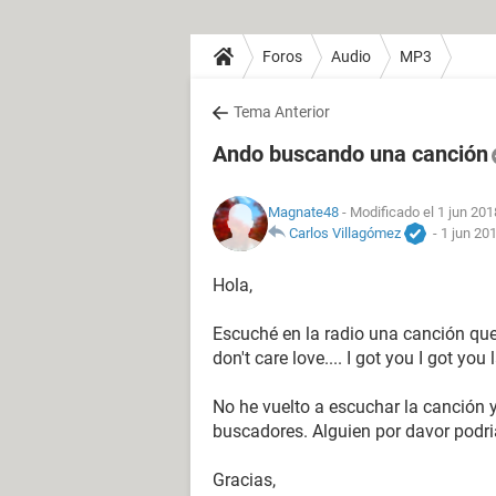
Foros
Audio
MP3
Tema Anterior
Ando buscando una canción
Magnate48
- Modificado el 1 jun 201
Carlos Villagómez
-
1 jun 201
Hola,
Escuché en la radio una canción que
don't care love.... I got you I got you l
No he vuelto a escuchar la canción y
buscadores. Alguien por davor podr
Gracias,