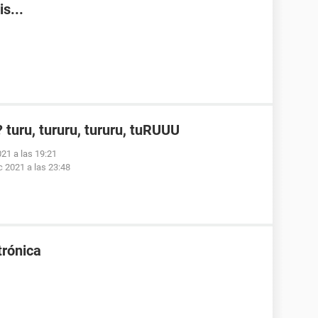
s...
turu, tururu, tururu, tuRUUU
021 a las 19:21
c 2021 a las 23:48
trónica