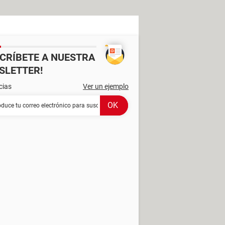
SCRÍBETE A NUESTRA
SLETTER!
cias
Ver un ejemplo