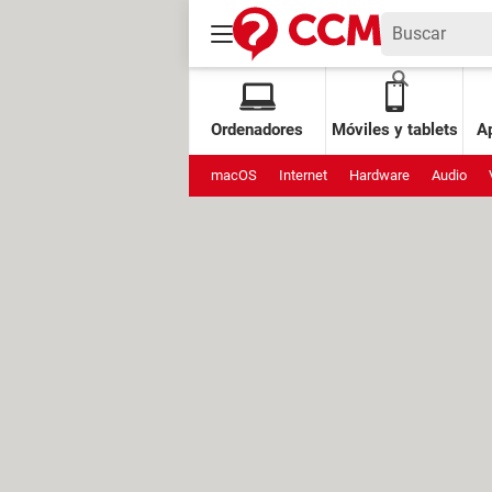
Ordenadores
Móviles y tablets
Ap
macOS
Internet
Hardware
Audio