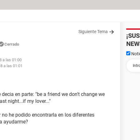
Siguiente Tema
¡SU
NEW
Cerrado
Noti
8 a las 01:00
8 a las 01:01
 decia en parte: "be a friend we don't change we
ast night...if my lover..."
 no he podido encontrarla en los diferentes
ia ayudarme?