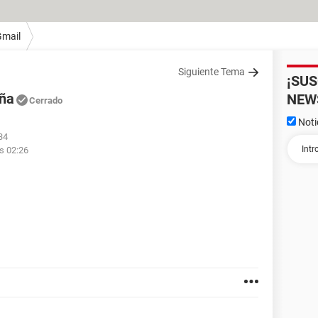
Gmail
Siguiente Tema
¡SU
eña
NEW
Cerrado
Noti
34
s 02:26