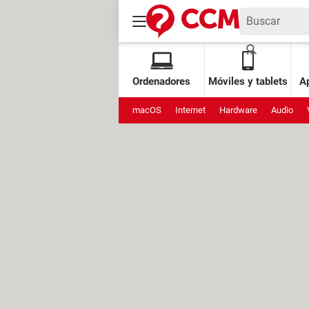
Ordenadores
Móviles y tablets
Ap
macOS
Internet
Hardware
Audio