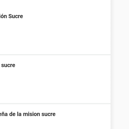
ión Sucre
n sucre
eña de la mision sucre