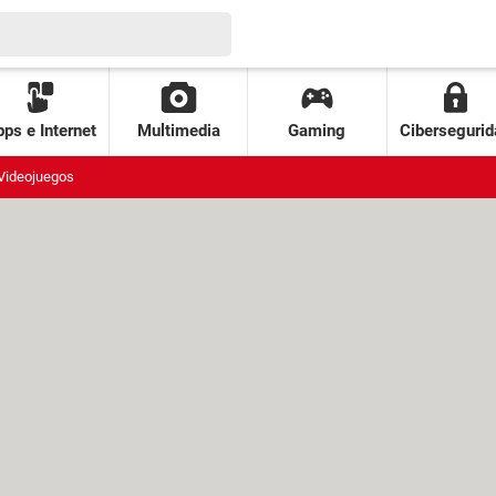
ps e Internet
Multimedia
Gaming
Cibersegurid
Videojuegos