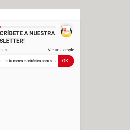
SCRÍBETE A NUESTRA
SLETTER!
cias
Ver un ejemplo