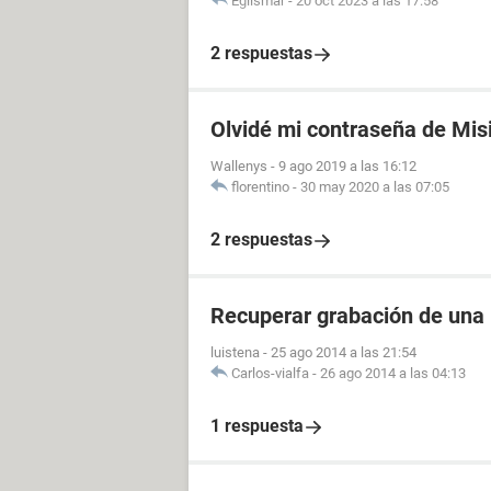
Eglismar
-
20 oct 2023 a las 17:58
2 respuestas
Olvidé mi contraseña de Mis
Wallenys
-
9 ago 2019 a las 16:12
florentino
-
30 may 2020 a las 07:05
2 respuestas
Recuperar grabación de una
luistena
-
25 ago 2014 a las 21:54
Carlos-vialfa
-
26 ago 2014 a las 04:13
1 respuesta