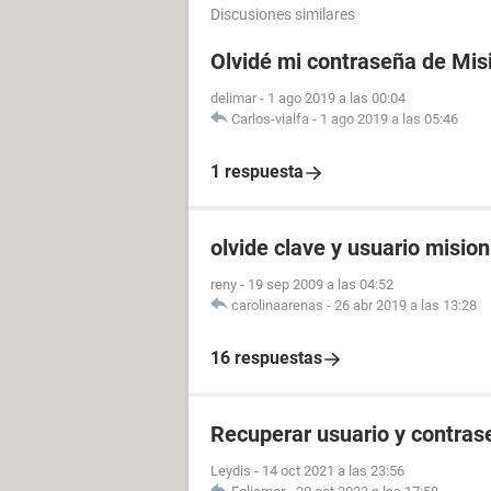
Discusiones similares
Olvidé mi contraseña de Mis
delimar
-
1 ago 2019 a las 00:04
Carlos-vialfa
-
1 ago 2019 a las 05:46
1 respuesta
olvide clave y usuario misio
reny
-
19 sep 2009 a las 04:52
carolinaarenas
-
26 abr 2019 a las 13:28
16 respuestas
Recuperar usuario y contras
Leydis
-
14 oct 2021 a las 23:56