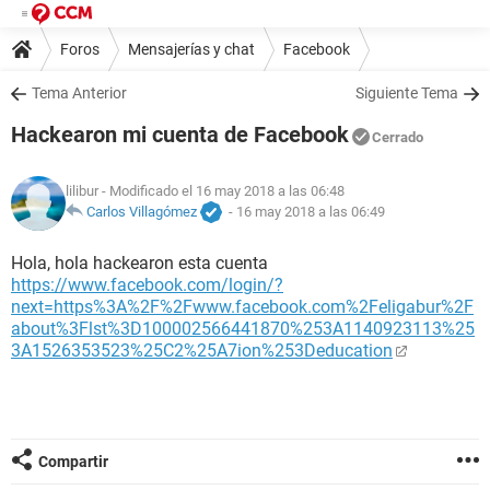
Foros
Mensajerías y chat
Facebook
Tema Anterior
Siguiente Tema
Hackearon mi cuenta de Facebook
Cerrado
lilibur
- Modificado el 16 may 2018 a las 06:48
Carlos Villagómez
-
16 may 2018 a las 06:49
Hola, hola hackearon esta cuenta
https://www.facebook.com/login/?
next=https%3A%2F%2Fwww.facebook.com%2Feligabur%2F
about%3Flst%3D100002566441870%253A1140923113%25
3A1526353523%25C2%25A7ion%253Deducation
Compartir