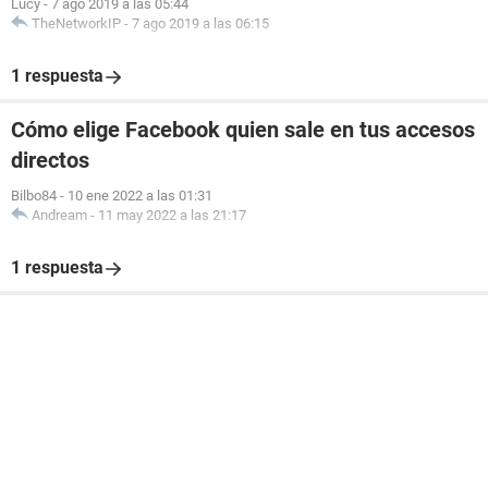
Lucy
-
7 ago 2019 a las 05:44
TheNetworkIP
-
7 ago 2019 a las 06:15
1 respuesta
Cómo elige Facebook quien sale en tus accesos
directos
Bilbo84
-
10 ene 2022 a las 01:31
Andream
-
11 may 2022 a las 21:17
1 respuesta