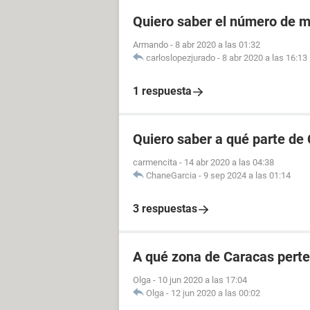
Quiero saber el número de m
Armando
-
8 abr 2020 a las 01:32
carloslopezjurado
-
8 abr 2020 a las 16:13
1 respuesta
Quiero saber a qué parte de
carmencita
-
14 abr 2020 a las 04:38
ChaneGarcia
-
9 sep 2024 a las 01:14
3 respuestas
A qué zona de Caracas perte
Olga
-
10 jun 2020 a las 17:04
Olga
-
12 jun 2020 a las 00:02