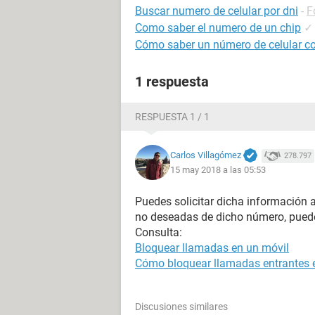
Buscar numero de celular por dni
-
F
Como saber el numero de un chip
✓
Cómo saber un número de celular co
1 respuesta
RESPUESTA 1 / 1
Carlos Villagómez
278.797
15 may 2018 a las 05:53
Puedes solicitar dicha información a
no deseadas de dicho número, puede
Consulta:
Bloquear llamadas en un móvil
Cómo bloquear llamadas entrantes e
Discusiones similares