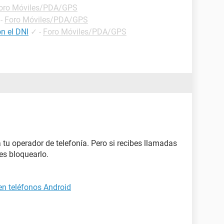
oro Móviles/PDA/GPS
-
Foro Móviles/PDA/GPS
n el DNI
✓
-
Foro Móviles/PDA/GPS
 tu operador de telefonía. Pero si recibes llamadas
s bloquearlo.
n teléfonos Android