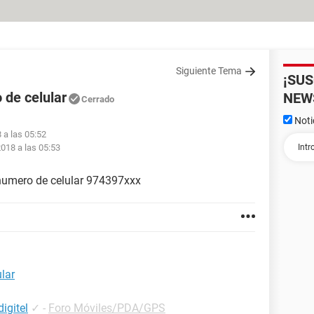
Siguiente Tema
¡SU
 de celular
NEW
Cerrado
Noti
 a las 05:52
018 a las 05:53
 numero de celular 974397xxx
lar
igitel
✓
-
Foro Móviles/PDA/GPS