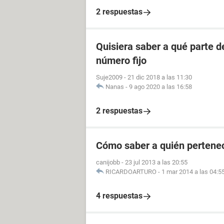
2 respuestas
Quisiera saber a qué parte 
número fijo
Suje2009
-
21 dic 2018 a las 11:30
Nanas
-
9 ago 2020 a las 16:58
2 respuestas
Cómo saber a quién pertenec
canijobb
-
23 jul 2013 a las 20:55
RICARDOARTURO
-
1 mar 2014 a las 04:5
4 respuestas