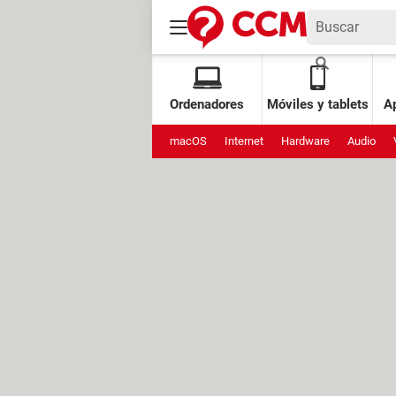
Ordenadores
Móviles y tablets
Ap
macOS
Internet
Hardware
Audio