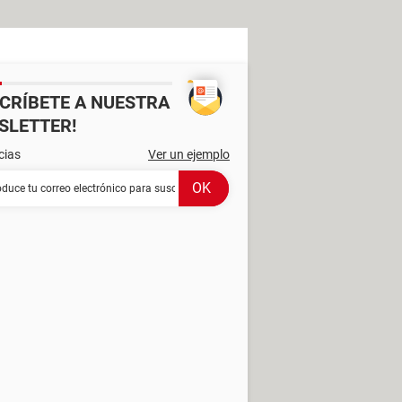
SCRÍBETE A NUESTRA
SLETTER!
cias
Ver un ejemplo