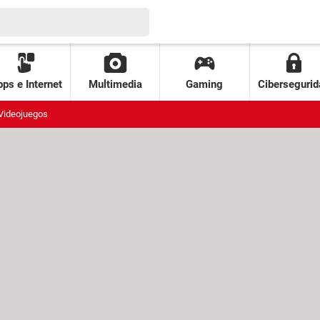
ps e Internet
Multimedia
Gaming
Cibersegurid
Videojuegos