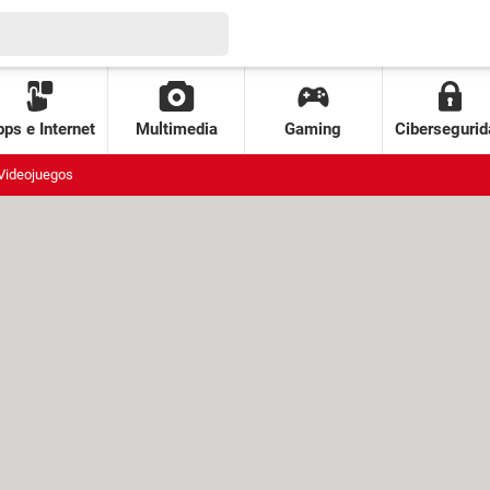
ps e Internet
Multimedia
Gaming
Cibersegurid
Videojuegos