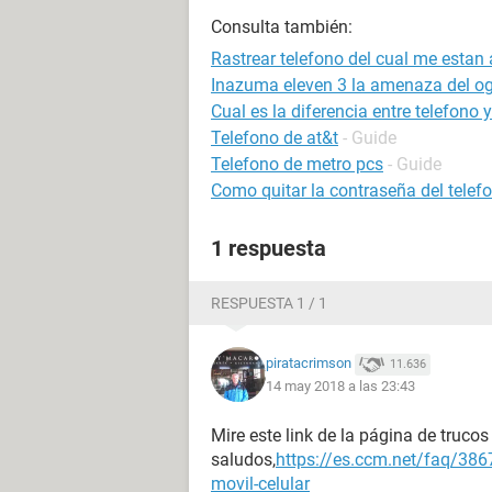
Consulta también:
Rastrear telefono del cual me esta
Inazuma eleven 3 la amenaza del o
Cual es la diferencia entre telefono y
Telefono de at&t
- Guide
Telefono de metro pcs
- Guide
Como quitar la contraseña del telef
1 respuesta
RESPUESTA 1 / 1
piratacrimson
11.636
14 may 2018 a las 23:43
Mire este link de la página de truco
saludos,
https://es.ccm.net/faq/386
movil-celular