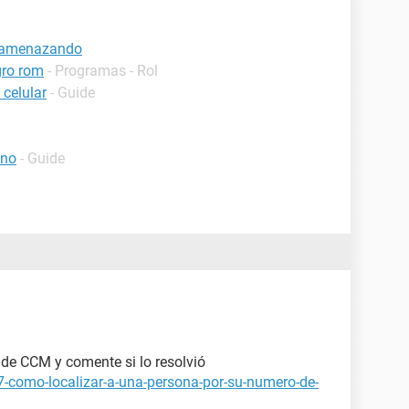
n amenazando
gro rom
- Programas - Rol
 celular
- Guide
ono
- Guide
s de CCM y comente si lo resolvió
7-como-localizar-a-una-persona-por-su-numero-de-