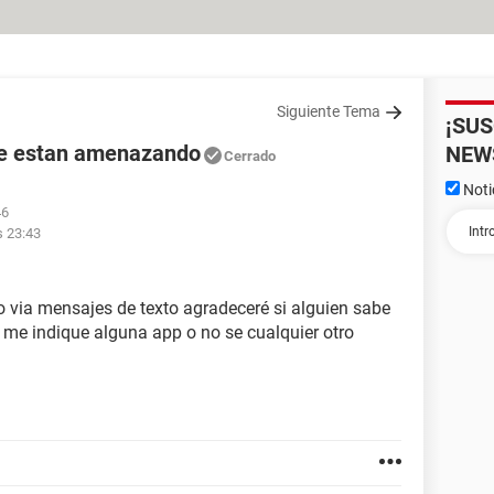
Siguiente Tema
¡SU
 me estan amenazando
NEW
Cerrado
Noti
46
s 23:43
via mensajes de texto agradeceré si alguien sabe
 me indique alguna app o no se cualquier otro