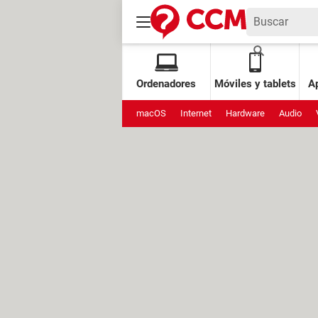
Ordenadores
Móviles y tablets
Ap
macOS
Internet
Hardware
Audio