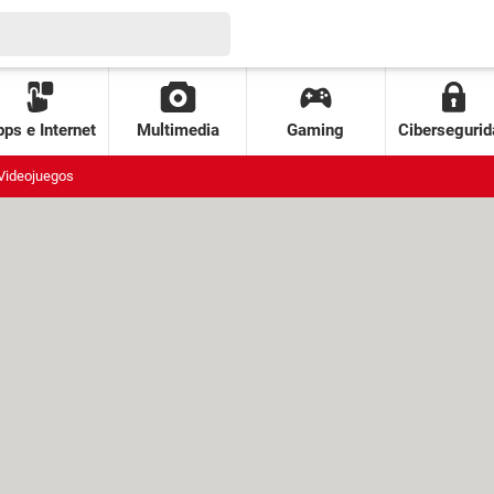
ps e Internet
Multimedia
Gaming
Cibersegurid
Videojuegos