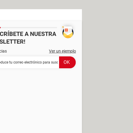
SCRÍBETE A NUESTRA
SLETTER!
cias
Ver un ejemplo