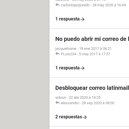
carloslopezjurado
-
28 may 2020 à 16:04
1 respuesta
No puedo abrir mi correo de 
jacquiehome
-
18 ene 2017 à 06:21
PLuis234
-
5 may 2017 à 17:57
1 respuesta
Desbloquear correo latinmail
wilson
-
22 abr 2020 à 19:25
alessandro
-
28 sep 2020 à 08:00
2 respuestas