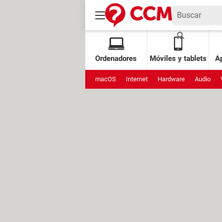
Ordenadores
Móviles y tablets
Ap
macOS
Internet
Hardware
Audio