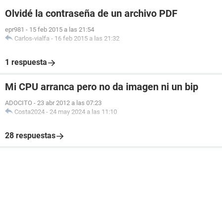
Olvidé la contraseña de un archivo PDF
epr981
-
15 feb 2015 a las 21:54
Carlos-vialfa
-
16 feb 2015 a las 21:32
1 respuesta
Mi CPU arranca pero no da imagen ni un bip
ADOCITO
-
23 abr 2012 a las 07:23
Costa2024
-
24 may 2024 a las 11:10
28 respuestas