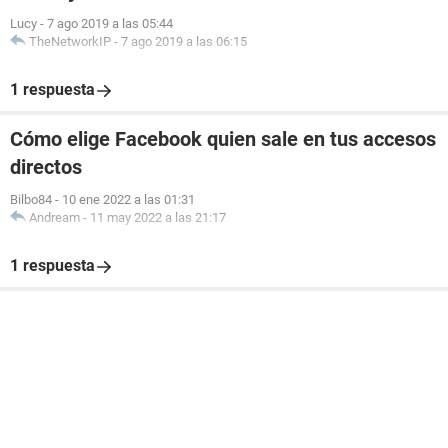
Lucy
-
7 ago 2019 a las 05:44
TheNetworkIP
-
7 ago 2019 a las 06:15
1 respuesta
Cómo elige Facebook quien sale en tus accesos
directos
Bilbo84
-
10 ene 2022 a las 01:31
Andream
-
11 may 2022 a las 21:17
1 respuesta