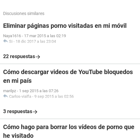
Discusiones similares
Eliminar páginas porno visitadas en mi móvil
Naya1616
-
17 mar 2015 a las 02:19
Si
-
18 dic 2017 a las 23:04
22 respuestas
Cómo descargar videos de YouTube bloquedos
en mi país
marilpz
-
1 sep 2015 a las 07:26
Carlos-vialfa
-
9 sep 2015 a las 02:56
3 respuestas
Cómo hago para borrar los vídeos de porno que
he visitado