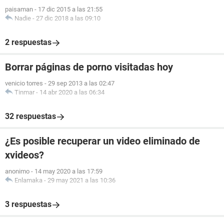
paisaman
-
17 dic 2015 a las 21:55
Nadie
-
27 dic 2018 a las 09:10
2 respuestas
Borrar páginas de porno visitadas hoy
venicio torres
-
29 sep 2013 a las 02:47
Tinmar
-
14 abr 2020 a las 06:34
32 respuestas
¿Es posible recuperar un video eliminado de
xvideos?
anonimo
-
14 may 2020 a las 17:59
Enlamaka
-
29 may 2021 a las 10:36
3 respuestas