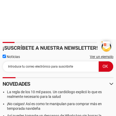
¡SUSCRÍBETE A NUESTRA NEWSLETTER!
Noticias
Ver un ejemplo
NOVEDADES
La regla de los 10 mil pasos. Un cardiólogo explicó lo que es
realmente necesario para la salud
¡No caigas! Así es como te manipulan para comprar más en
temporada navideña
Así puedes tomarte un descanso de WhatsApp sin borrar la