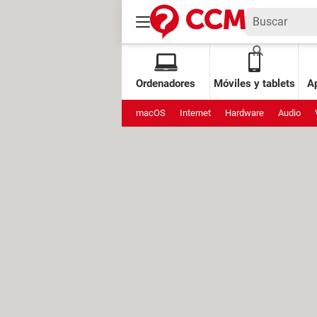
Ordenadores
Móviles y tablets
Ap
macOS
Internet
Hardware
Audio