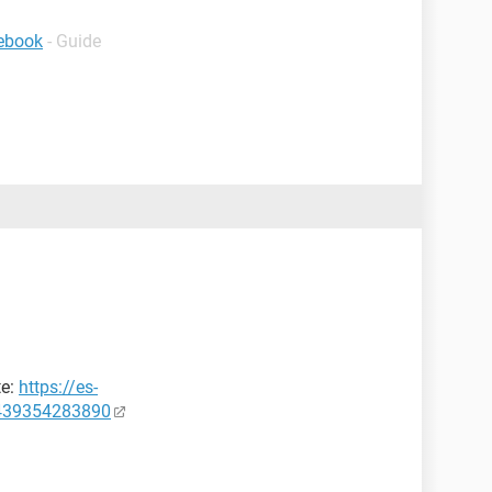
cebook
- Guide
te:
https://es-
7439354283890