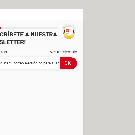
SCRÍBETE A NUESTRA
SLETTER!
cias
Ver un ejemplo