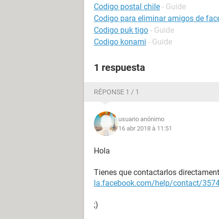
Codigo postal chile
- Guide
Codigo para eliminar amigos de fa
Codigo puk tigo
- Guide
Codigo konami
- Guide
1 respuesta
RÉPONSE 1 / 1
usuario anónimo
16 abr 2018 à 11:51
Hola
Tienes que contactarlos directamen
la.facebook.com/help/contact/35
;)