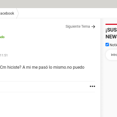
Facebook
Siguiente Tema
¡SU
NEW
ado
Noti
 11:51
o? Cm hiciste? A mi me pasó lo mismo.no puedo