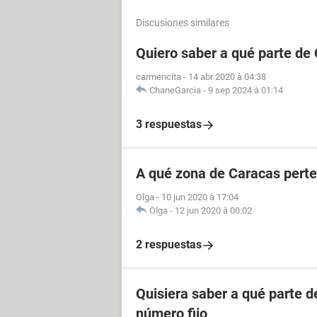
Discusiones similares
Quiero saber a qué parte de
carmencita
-
14 abr 2020 à 04:38
ChaneGarcia
-
9 sep 2024 à 01:14
3 respuestas
A qué zona de Caracas perte
Olga
-
10 jun 2020 à 17:04
Olga
-
12 jun 2020 à 00:02
2 respuestas
Quisiera saber a qué parte 
número fijo