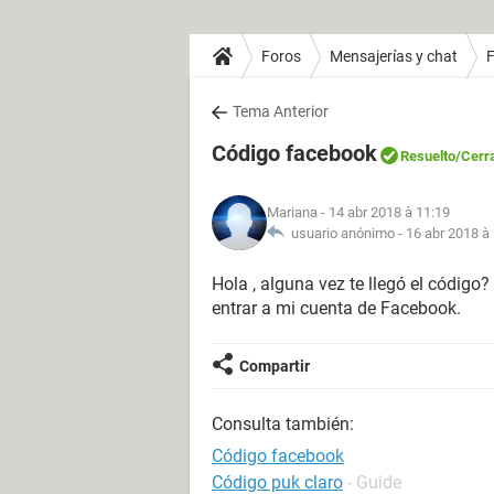
Foros
Mensajerías y chat
Tema Anterior
Código facebook
Resuelto
/Cerr
Mariana
- 14 abr 2018 à 11:19
usuario anónimo -
16 abr 2018 à
Hola , alguna vez te llegó el códig
entrar a mi cuenta de Facebook.
Compartir
Consulta también:
Código facebook
Código puk claro
- Guide