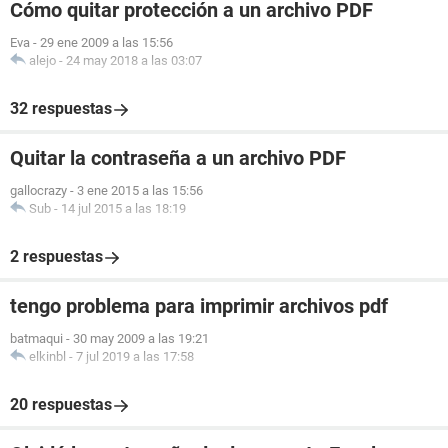
Cómo quitar protección a un archivo PDF
Eva
-
29 ene 2009 a las 15:56
alejo
-
24 may 2018 a las 03:07
32 respuestas
Quitar la contraseña a un archivo PDF
gallocrazy
-
3 ene 2015 a las 15:56
Sub
-
14 jul 2015 a las 18:19
2 respuestas
tengo problema para imprimir archivos pdf
batmaqui
-
30 may 2009 a las 19:21
elkinbl
-
7 jul 2019 a las 17:58
20 respuestas