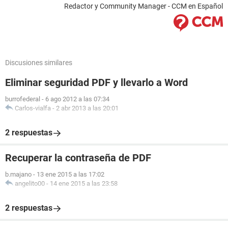
Redactor y Community Manager - CCM en Español
Discusiones similares
Eliminar seguridad PDF y llevarlo a Word
burrofederal
-
6 ago 2012 a las 07:34
Carlos-vialfa
-
2 abr 2013 a las 20:01
2 respuestas
Recuperar la contraseña de PDF
b.majano
-
13 ene 2015 a las 17:02
angelito00
-
14 ene 2015 a las 23:58
2 respuestas