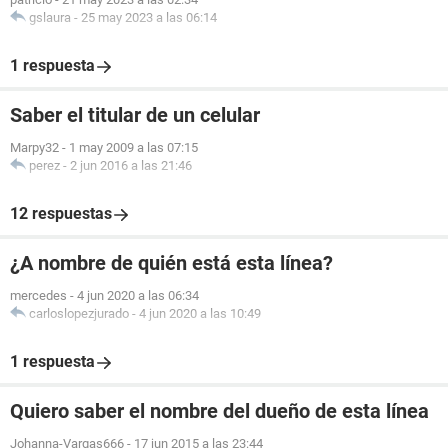
gslaura
-
25 may 2023 a las 06:14
1 respuesta
Saber el titular de un celular
Marpy32
-
1 may 2009 a las 07:15
perez
-
2 jun 2016 a las 21:46
12 respuestas
¿A nombre de quién está esta línea?
mercedes
-
4 jun 2020 a las 06:34
carloslopezjurado
-
4 jun 2020 a las 10:49
1 respuesta
Quiero saber el nombre del dueño de esta línea
Johanna-Vargas666
-
17 jun 2015 a las 23:44