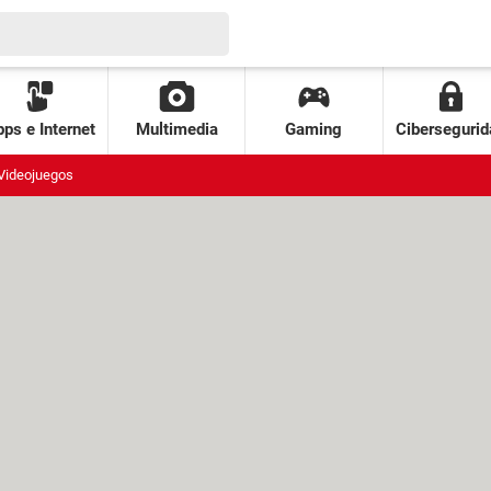
ps e Internet
Multimedia
Gaming
Cibersegurid
Videojuegos