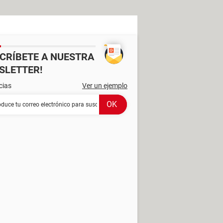
SCRÍBETE A NUESTRA
SLETTER!
cias
Ver un ejemplo