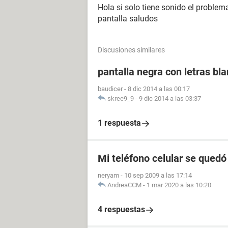
Hola si solo tiene sonido el problema
pantalla saludos
Discusiones similares
pantalla negra con letras bl
baudicer
-
8 dic 2014 a las 00:17
skree9_9
-
9 dic 2014 a las 03:37
1 respuesta
Mi teléfono celular se quedó
neryam
-
10 sep 2009 a las 17:14
AndreaCCM
-
1 mar 2020 a las 10:20
4 respuestas