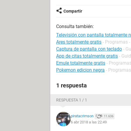
Compartir
Consulta también:
Televisión con pantalla totalmente 
Ares totalmente gratis
- Programas -
Captura de pantalla con teclado
- G
App de citas totalmente gratis
- Gui
Emule totalmente gratis
- Programas
Pokemon edicion negra
- Programas 
1 respuesta
RESPUESTA 1 / 1
piratacrimson
11.636
6 abr 2018 a las 22:49