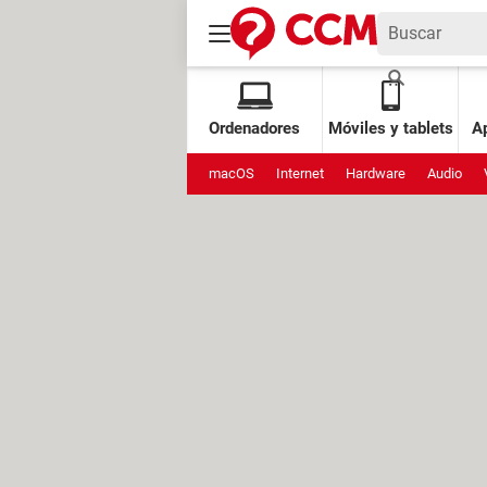
Ordenadores
Móviles y tablets
Ap
macOS
Internet
Hardware
Audio