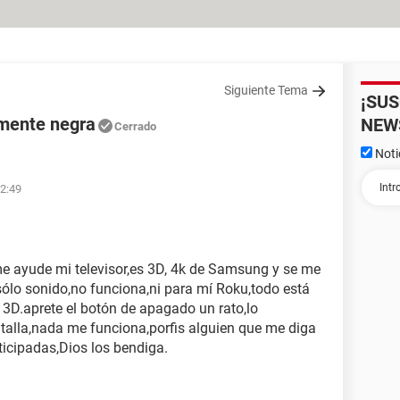
Siguiente Tema
¡SU
lmente negra
NEW
Cerrado
Noti
22:49
me ayude mi televisor,es 3D, 4k de Samsung y se me
sólo sonido,no funciona,ni para mí Roku,todo está
n 3D.aprete el botón de apagado un rato,lo
ntalla,nada me funciona,porfis alguien que me diga
icipadas,Dios los bendiga.