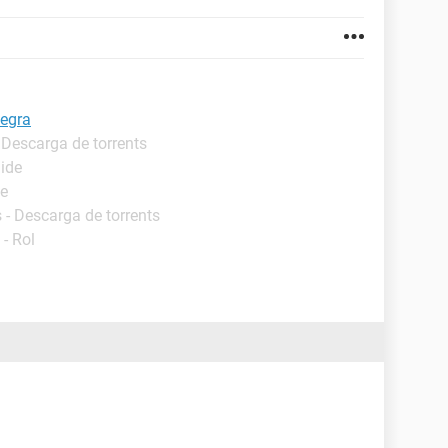
negra
 Descarga de torrents
uide
de
 - Descarga de torrents
- Rol