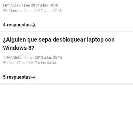
ramir000
-
4 sep 2014 a las 19:10
Marcos
-
2 ene 2017 a las 07:48
4 respuestas
¿Alguien que sepa desbloquear laptop con
Windows 8?
TUVANE20
-
7 mar 2013 a las 05:15
No
-
17 mar 2017 a las 04:44
5 respuestas