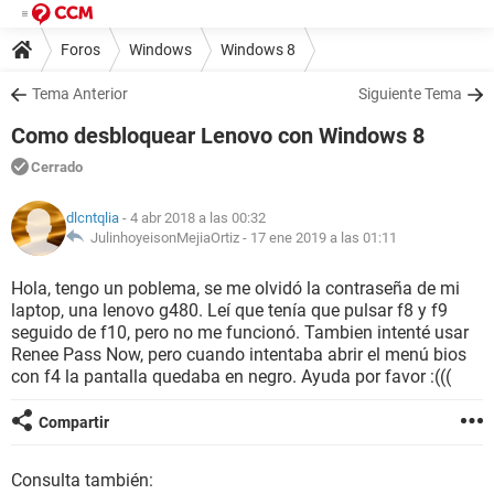
Foros
Windows
Windows 8
Tema Anterior
Siguiente Tema
Como desbloquear Lenovo con Windows 8
Cerrado
dlcntqlia
- 4 abr 2018 a las 00:32
JulinhoyeisonMejiaOrtiz -
17 ene 2019 a las 01:11
Hola, tengo un poblema, se me olvidó la contraseña de mi
laptop, una lenovo g480. Leí que tenía que pulsar f8 y f9
seguido de f10, pero no me funcionó. Tambien intenté usar
Renee Pass Now, pero cuando intentaba abrir el menú bios
con f4 la pantalla quedaba en negro. Ayuda por favor :(((
Compartir
Consulta también: