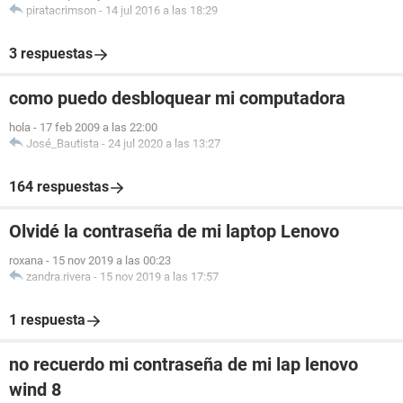
piratacrimson
-
14 jul 2016 a las 18:29
3 respuestas
como puedo desbloquear mi computadora
hola
-
17 feb 2009 a las 22:00
José_Bautista
-
24 jul 2020 a las 13:27
164 respuestas
Olvidé la contraseña de mi laptop Lenovo
roxana
-
15 nov 2019 a las 00:23
zandra.rivera
-
15 nov 2019 a las 17:57
1 respuesta
no recuerdo mi contraseña de mi lap lenovo
wind 8