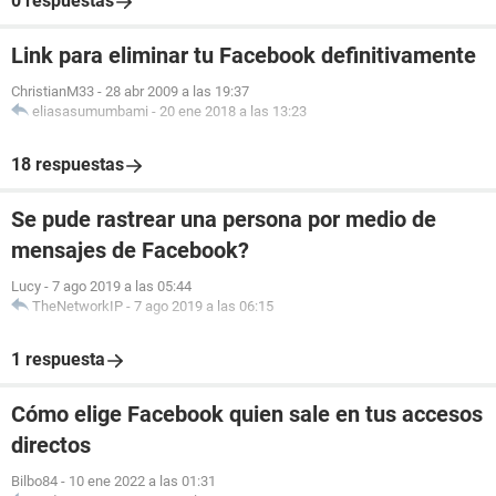
0 respuestas
Link para eliminar tu Facebook definitivamente
ChristianM33
-
28 abr 2009 a las 19:37
eliasasumumbami
-
20 ene 2018 a las 13:23
18 respuestas
Se pude rastrear una persona por medio de
mensajes de Facebook?
Lucy
-
7 ago 2019 a las 05:44
TheNetworkIP
-
7 ago 2019 a las 06:15
1 respuesta
Cómo elige Facebook quien sale en tus accesos
directos
Bilbo84
-
10 ene 2022 a las 01:31