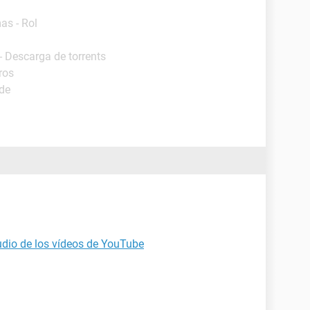
as - Rol
- Descarga de torrents
ros
ide
udio de los vídeos de YouTube