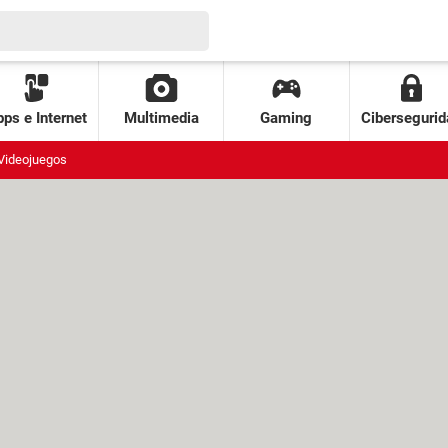
ps e Internet
Multimedia
Gaming
Cibersegurid
Videojuegos