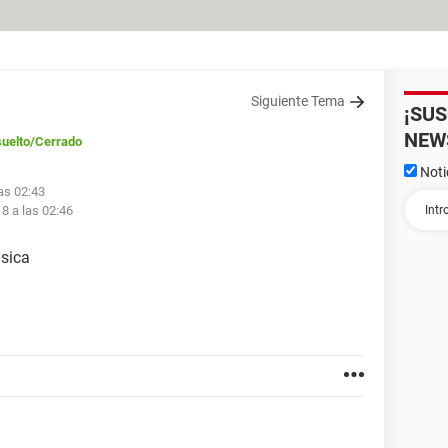
Siguiente Tema
¡SU
NEW
uelto
/Cerrado
Noti
las 02:43
18 a las 02:46
sica