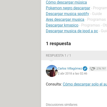
Cómo descargar música
Pokemon negro descargar
- Program
Descargar musica spotify
- Guide
Ares descargar musica
- Programas 
Descargar kmspico
- Programas - Ot
Descargar musica de ipod a pc
- Gu
1 respuesta
RESPUESTA 1 / 1
Carlos Villagómez
278.797
2 abr 2018 a las 02:46
Consulta:
Cómo descargar solo el a
Discusiones similares