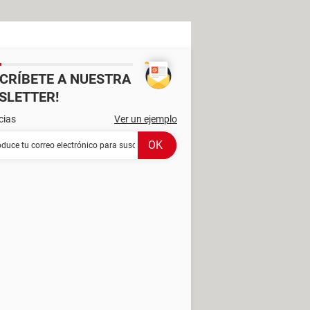
SCRÍBETE A NUESTRA
SLETTER!
cias
Ver un ejemplo