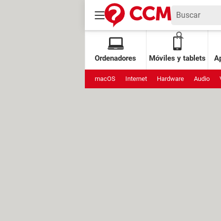
Ordenadores
Móviles y tablets
Ap
macOS
Internet
Hardware
Audio