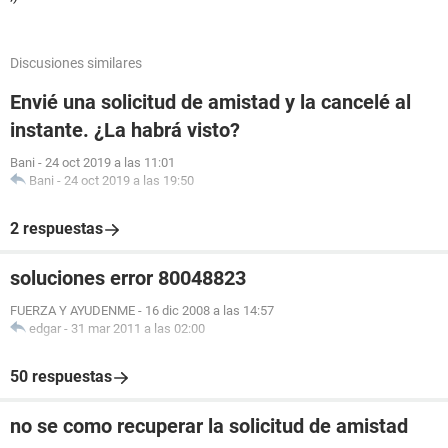
Discusiones similares
Envié una solicitud de amistad y la cancelé al
instante. ¿La habrá visto?
Bani
-
24 oct 2019 a las 11:01
Bani
-
24 oct 2019 a las 19:50
2 respuestas
soluciones error 80048823
FUERZA Y AYUDENME
-
16 dic 2008 a las 14:57
edgar
-
31 mar 2011 a las 02:00
50 respuestas
no se como recuperar la solicitud de amistad