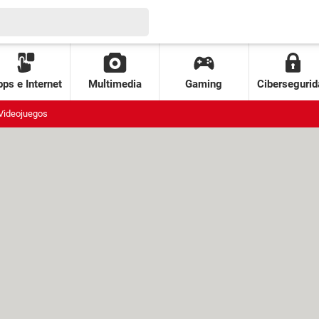
ps e Internet
Multimedia
Gaming
Cibersegurid
Videojuegos