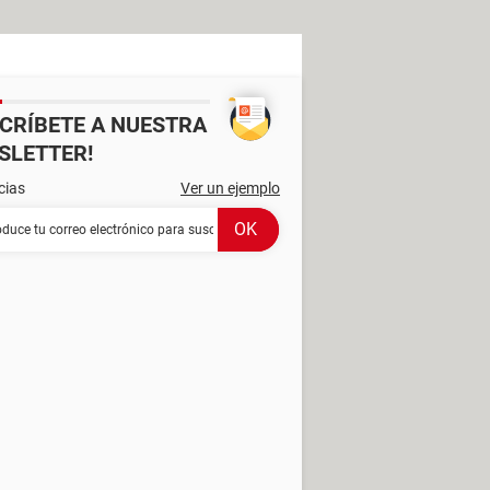
SCRÍBETE A NUESTRA
SLETTER!
cias
Ver un ejemplo