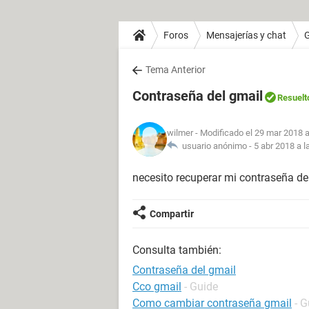
Foros
Mensajerías y chat
Tema Anterior
Contraseña del gmail
Resuelt
wilmer
- Modificado el 29 mar 2018 a
usuario anónimo -
5 abr 2018 a l
necesito recuperar mi contraseña de
Compartir
Consulta también:
Contraseña del gmail
Cco gmail
- Guide
Como cambiar contraseña gmail
- G