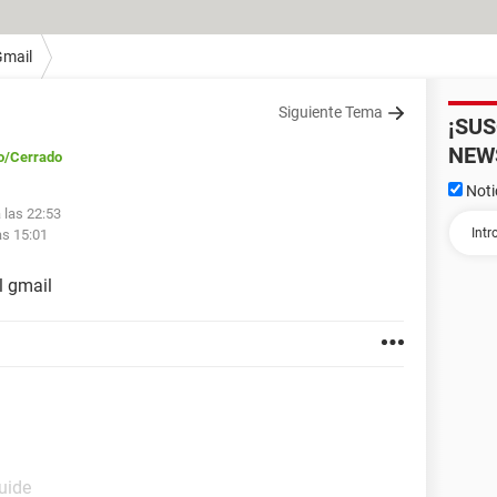
Gmail
Siguiente Tema
¡SU
NEW
o
/Cerrado
Noti
 las 22:53
as 15:01
l gmail
uide