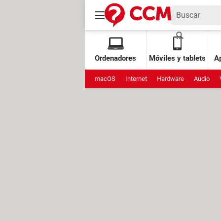
Ordenadores
Móviles y tablets
Ap
macOS
Internet
Hardware
Audio