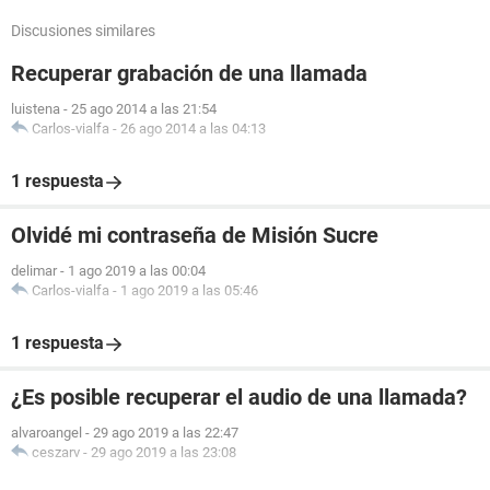
Discusiones similares
Recuperar grabación de una llamada
luistena
-
25 ago 2014 a las 21:54
Carlos-vialfa
-
26 ago 2014 a las 04:13
1 respuesta
Olvidé mi contraseña de Misión Sucre
delimar
-
1 ago 2019 a las 00:04
Carlos-vialfa
-
1 ago 2019 a las 05:46
1 respuesta
¿Es posible recuperar el audio de una llamada?
alvaroangel
-
29 ago 2019 a las 22:47
ceszarv
-
29 ago 2019 a las 23:08