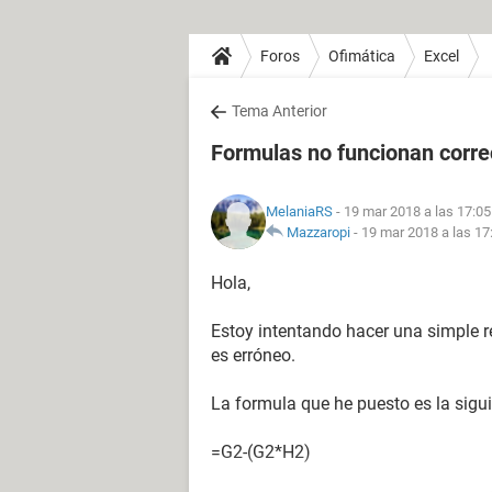
Foros
Ofimática
Excel
Tema Anterior
Formulas no funcionan corr
MelaniaRS
- 19 mar 2018 a las 17:05
Mazzaropi
-
19 mar 2018 a las 17
Hola,
Estoy intentando hacer una simple r
es erróneo.
La formula que he puesto es la sigui
=G2-(G2*H2)