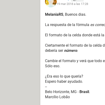
19 mar 2018 a las 17:28
MelaniaRS
, Buenos dias.
La respuesta de la fórmula
es correc
El formato de la celda donde está l
Ciertamente el formato de la celda 
debería ser
número
.
Cambie el formato y verá que todo e
Sólo eso.
¿Era eso lo que quería?
Espero haber ayudado.
--
Belo Horizonte, MG -
Brasil
.
Marcílio Lobão