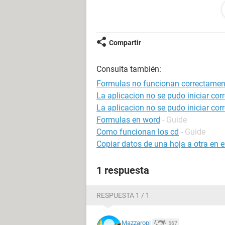
G2 es el precio íntegro (20) y en H2
Alguien sabe por que puede pasar e
Compartir
Gracias
Consulta también:
Formulas no funcionan correctamen
La aplicacion no se pudo iniciar c
La aplicacion no se pudo iniciar c
Formulas en word
- Guide
Como funcionan los cd
- Guide
Copiar datos de una hoja a otra en 
1 respuesta
RESPUESTA 1 / 1
Mazzaropi
567