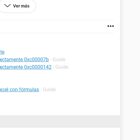
 he puesto: 10%, y el resultado que me da es 1800%...
Ver más
sto?
te
orrectamente 0xc00007b
- Guide
orrectamente 0xc0000142
- Guide
excel con fórmulas
- Guide