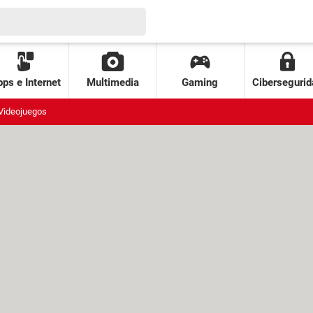
ps e Internet
Multimedia
Gaming
Cibersegurid
Videojuegos