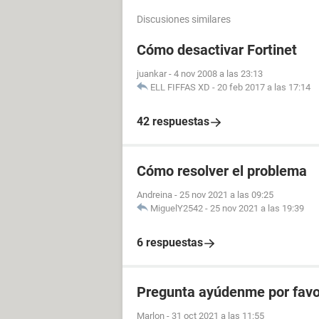
Discusiones similares
Cómo desactivar Fortinet
juankar
-
4 nov 2008 a las 23:13
ELL FIFFAS XD
-
20 feb 2017 a las 17:14
42 respuestas
Cómo resolver el problema
Andreina
-
25 nov 2021 a las 09:25
MiguelY2542
-
25 nov 2021 a las 19:39
6 respuestas
Pregunta ayúdenme por favo
Marlon
-
31 oct 2021 a las 11:55