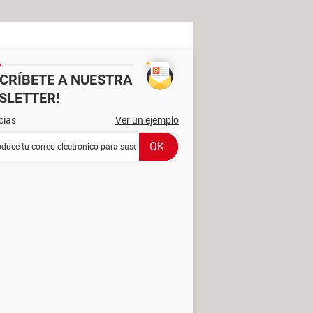
SCRÍBETE A NUESTRA
SLETTER!
cias
Ver un ejemplo