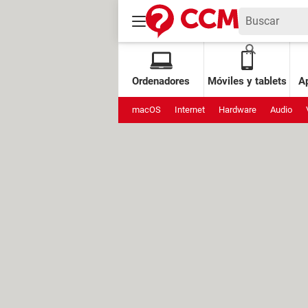
Ordenadores
Móviles y tablets
Ap
macOS
Internet
Hardware
Audio