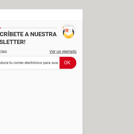
SCRÍBETE A NUESTRA
SLETTER!
cias
Ver un ejemplo