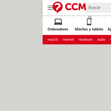
Ordenadores
Móviles y tablets
Ap
macOS
Internet
Hardware
Audio