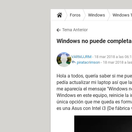
Foros
Windows
Windows 
Tema Anterior
Windows no puede completar 
VARMJJRM
- 18 mar 2018 a las 06:
piratacrimson
-
18 mar 2018 a la
Hola a todos, quería saber si me p
pedía actualizar mi laptop así que l
me aparecía el mensaje "Windows no 
Windows en este equipo, reinicie la i
única opción que me queda es forma
es una Asus con Intel i3 (De fábric