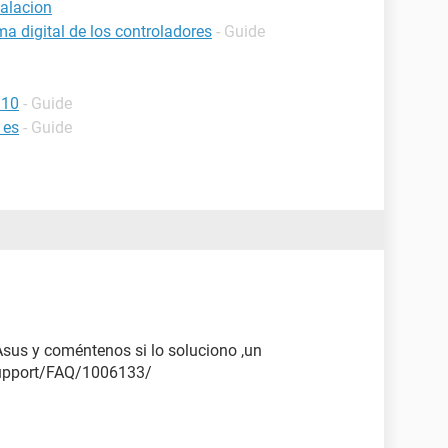
alacion
 digital de los controladores
- Guide
 10
- Guide
 es
- Guide
 Asus y coméntenos si lo soluciono ,un
upport/FAQ/1006133/