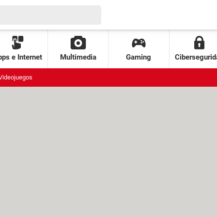
ps e Internet
Multimedia
Gaming
Cibersegurid
Videojuegos