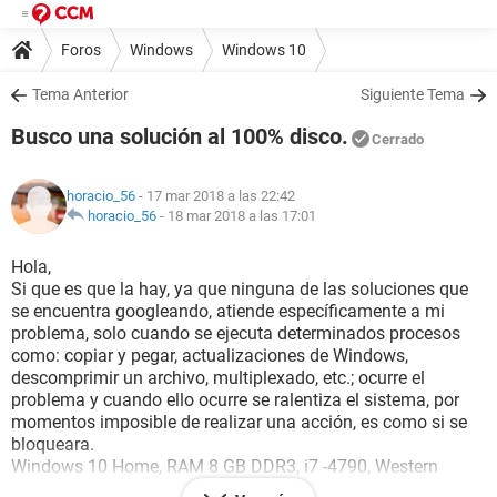
Foros
Windows
Windows 10
Tema Anterior
Siguiente Tema
Busco una solución al 100% disco.
Cerrado
horacio_56
- 17 mar 2018 a las 22:42
horacio_56
-
18 mar 2018 a las 17:01
Hola,
Si que es que la hay, ya que ninguna de las soluciones que
se encuentra googleando, atiende específicamente a mi
problema, solo cuando se ejecuta determinados procesos
como: copiar y pegar, actualizaciones de Windows,
descomprimir un archivo, multiplexado, etc.; ocurre el
problema y cuando ello ocurre se ralentiza el sistema, por
momentos imposible de realizar una acción, es como si se
bloqueara.
Windows 10 Home, RAM 8 GB DDR3, i7 -4790, Western
Digital WD10EZEX 1 TB.