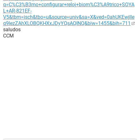
q=C%C3%B3mo+configurar+reloj+biom%C3%A9trico+SOYA
L+AR-821EF-
V5&tbm=isch&tbo=u&source=univ&sa=X&ved=0ahUKEwjlle
q9lezZAhXLOBQKHXxJDyYQsAQINQ&biw=1455&bih=711
saludos
CCM