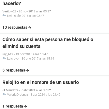
hacerlo?
Veritow23
-
26 nov 2013 a las 03:37
Lwi
-
6 abr 2016 a las 02:47
10 respuestas
Cómo saber si esta persona me bloqueó o
eliminó su cuenta
rey_619
-
13 nov 2015 a las 13:47
Luis ayol
-
30 ene 2017 a las 15:14
3 respuestas
Relojito en el nombre de un usuario
JLMendoza
-
7 abr 2024 a las 17:32
ValeriaOrdonez
-
8 abr 2024 a las 21:49
1 respuesta