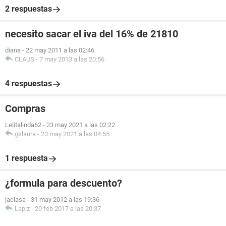
2 respuestas
necesito sacar el iva del 16% de 21810
diana
-
22 may 2011 a las 02:46
CLAUS
-
7 may 2013 a las 20:56
4 respuestas
Compras
Lelitalinda62
-
23 may 2021 a las 02:22
gslaura
-
23 may 2021 a las 04:55
1 respuesta
¿formula para descuento?
jaclasa
-
31 may 2012 a las 19:36
Lapiz
-
20 feb 2017 a las 20:37